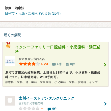
診療・治療法
日光市 × 虫歯・親知らずの抜歯 (26件)
近くの病院
イクシーファミリー口腔歯科・小児歯科・矯正歯
科
栃木県鹿沼市西茂呂
4.23
4件
8件
鹿沼市西茂呂の歯科医院。土日祝も18時半まで。小児歯科・矯正歯
科に注力。駐車場完備。WEB予約可。
診療科：歯科、矯正歯科、歯周病科、小児歯科、歯科口腔外科、インプラント、ホワイトニング
宮川イーストデンタルクリニック
栃木県日光市稲荷町
－
0件