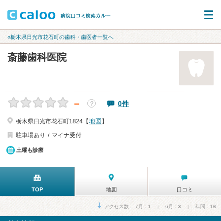
«栃木県日光市花石町の歯科・歯医者一覧へ
斎藤歯科医院
－
0件
？
地図
栃木県日光市花石町1824【
】
駐車場あり
マイナ受付
土曜も診療
TOP
地図
口コミ
アクセス数 7月：
1
| 6月：
3
| 年間：
16