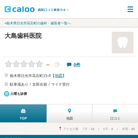
«栃木県日光市花石町の歯科・歯医者一覧へ
大島歯科医院
－
0件
？
地図
栃木県日光市花石町15-8【
】
駐車場あり
女医在籍
マイナ受付
土曜も診療
TOP
地図
口コミ
アクセス数 7月：
14
| 6月：
4
| 年間：
40