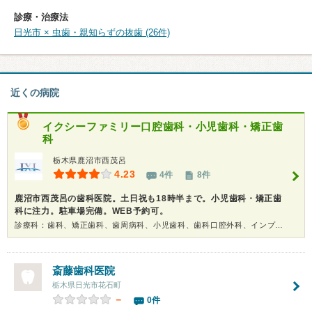
診療・治療法
日光市 × 虫歯・親知らずの抜歯 (26件)
近くの病院
イクシーファミリー口腔歯科・小児歯科・矯正歯
科
栃木県鹿沼市西茂呂
4.23
4件
8件
鹿沼市西茂呂の歯科医院。土日祝も18時半まで。小児歯科・矯正歯
科に注力。駐車場完備。WEB予約可。
診療科：歯科、矯正歯科、歯周病科、小児歯科、歯科口腔外科、インプラント、ホワイトニング
斎藤歯科医院
栃木県日光市花石町
－
0件