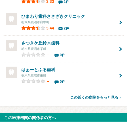
3.33
1件
ひまわり歯科ささざきクリニック
栃木県鹿沼市府中町
3.44
2件
さつきケ丘鈴木歯科
栃木県鹿沼市栄町
－
0件
はぁーとふる歯科
栃木県鹿沼市栄町
－
0件
この近くの病院をもっと見る »
この医療機関の関係者の方へ