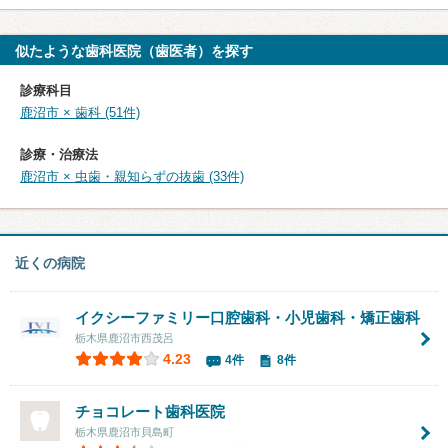
似たような歯科医院（歯医者）を探す
診療科目
鹿沼市 × 歯科 (51件)
診療・治療法
鹿沼市 × 虫歯・親知らずの抜歯 (33件)
近くの病院
イクシーファミリー口腔歯科・小児歯科・矯正歯科
栃木県鹿沼市西茂呂
4.23
4件
8件
チョコレート歯科医院
栃木県鹿沼市貝島町