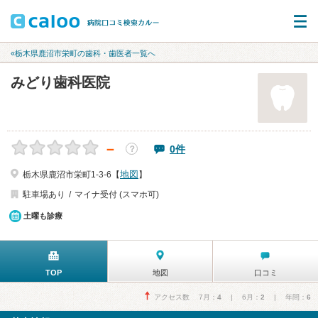
«栃木県鹿沼市栄町の歯科・歯医者一覧へ
みどり歯科医院
－
0件
？
地図
栃木県鹿沼市栄町1-3-6【
】
駐車場あり
マイナ受付 (スマホ可)
土曜も診療
TOP
地図
口コミ
アクセス数 7月：
4
| 6月：
2
| 年間：
6