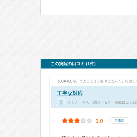
この病院の口コミ (1件)
0人中0人
が、この口コミが参考になったと投票し
丁寧な対応
きりん（本人・30代・女性・掲載口コミ1
3.0
歯科