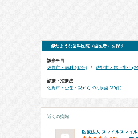
似たような歯科医院（歯医者）を探す
診療科目
佐野市 × 歯科 (67件)
佐野市 × 矯正歯科 (2
診療・治療法
佐野市 × 虫歯・親知らずの抜歯 (39件)
近くの病院
医療法人 スマイルスマイ