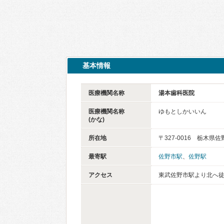
基本情報
医療機関名称
湯本歯科医院
医療機関名称
ゆもとしかいいん
(かな)
所在地
〒327-0016 栃木県
最寄駅
佐野市駅
、
佐野駅
アクセス
東武佐野市駅より北へ徒