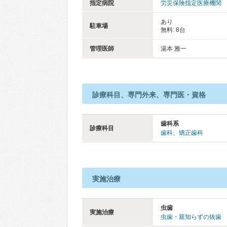
指定病院
労災保険指定医療機関
あり
駐車場
無料: 8台
管理医師
湯本 雅一
診療科目、専門外来、専門医・資格
歯科系
診療科目
歯科
、
矯正歯科
実施治療
虫歯
実施治療
虫歯・親知らずの抜歯