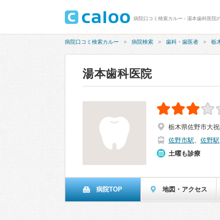
病院口コミ検索カルー - 湯本歯科医院の
病院口コミ検索カルー
病院検索
歯科・歯医者
栃
湯本歯科医院
栃木県佐野市大祝町
佐野市駅
、
佐野駅
土曜も診療
病院TOP
地図・アクセス