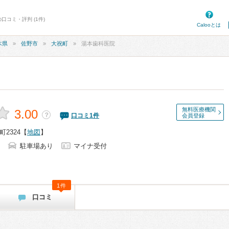
口コミ・評判 (1件)
Calooとは
木県
佐野市
大祝町
湯本歯科医院
無料医療機関
3.00
？
口コミ
1
件
会員登録
2324
【
地図
】
駐車場あり
マイナ受付
1件
口コミ