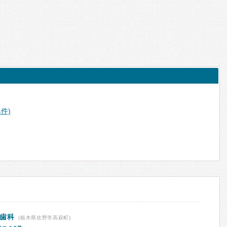
4件)
ル歯科
(栃木県佐野市高萩町)