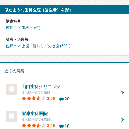
似たような歯科医院（歯医者）を探す
診療科目
佐野市 × 歯科 (67件)
診療・治療法
佐野市 × 虫歯・親知らずの抜歯 (39件)
近くの病院
山口歯科クリニック
栃木県佐野市久保町
3.59
2件
峯岸歯科医院
栃木県佐野市浅沼町
3.49
1件