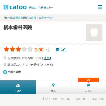
«栃木県佐野市富岡町の歯科・歯医者一覧へ
橋本歯科医院
2.90
1件
？
地図
栃木県佐野市富岡町186-3【
】
駐車場あり
マイナ受付 (スマホ可)
土曜も診療
1件
TOP
地図
口コミ
アクセス数 7月：
14
| 6月：
22
| 年間：
133