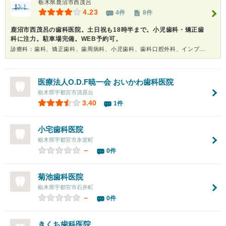
栃木県鹿沼市西茂呂
4.23
4件
8件
鹿沼市西茂呂の歯科医院。土日祝も18時半まで。小児歯科・矯正歯
科に注力。駐車場完備。WEB予約可。
診療科：歯科、矯正歯科、歯周病科、小児歯科、歯科口腔外科、インプラント、ホワイトニング
医療法人O.D.F暁一会 おいかわ歯科医院
栃木県宇都宮市清原台
3.40
1件
小宅歯科医院
栃木県宇都宮市氷室町
－
0件
菊池歯科医院
栃木県宇都宮市石井町
－
0件
きくち歯科医院