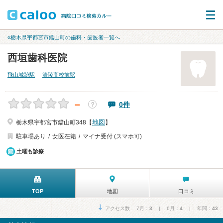
«栃木県宇都宮市鐺山町の歯科・歯医者一覧へ
西垣歯科医院
飛山城跡駅
清陵高校前駅
－
0件
？
地図
栃木県宇都宮市鐺山町348【
】
駐車場あり
女医在籍
マイナ受付 (スマホ可)
土曜も診療
TOP
地図
口コミ
アクセス数 7月：
3
| 6月：
4
| 年間：
43