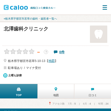
«栃木県宇都宮市若草の歯科・歯医者一覧へ
北澤歯科クリニック
－
0件
？
地図
栃木県宇都宮市若草5-10-13【
】
駐車場あり
マイナ受付
土曜も診療
TOP
地図
口コミ
アクセス数 7月：
5
| 6月：
4
| 年間：
24