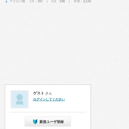
アクセス数 7月：
157
| 6月：
238
| 年間：
2,115
ゲスト
さん
ログインしてください
新規ユーザ登録