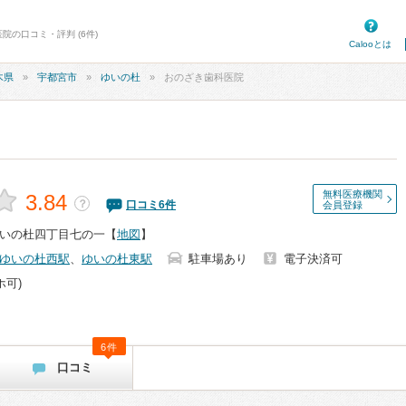
院の口コミ・評判 (6件)
Calooとは
木県
宇都宮市
ゆいの杜
おのざき歯科医院
無料医療機関
3.84
？
口コミ
6
件
会員登録
いの杜四丁目七の一
【
地図
】
ゆいの杜西駅
、
ゆいの杜東駅
駐車場あり
電子決済可
ホ可)
6件
口コミ