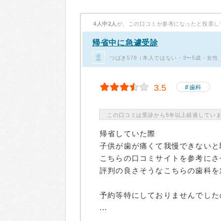
4人中2人
が、この口コミが参考になったと投票し
帰省中に急遽受診
つばき578（本人ではない・3〜5歳・女性
3.5
歯科
この口コミは受診から5年以上経過してい
帰省していた際
子供が歯が痛くて我慢できないと
こちらの口コミサイトを参考にさ
評判の良さそうなこちらの歯科を
予約等特にしておりませんでした
...