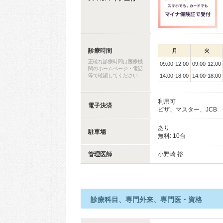
診療時間
月
火
正確な診療時間は医療機
09:00-12:00
09:00-12:00
関のホームページ・電話
等で確認してください
14:00-18:00
14:00-18:00
利用可
電子決済
ビザ、マスター、JCB
あり
駐車場
無料: 10台
管理医師
小野崎 裕
診療科目、専門外来、専門医・資格