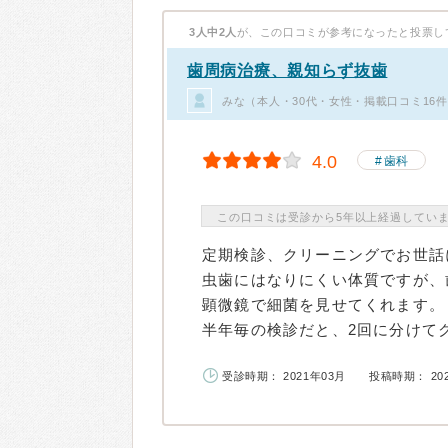
3人中2人
が、この口コミが参考になったと投票し
歯周病治療、親知らず抜歯
みな（本人・30代・女性・掲載口コミ16
4.0
歯科
この口コミは受診から5年以上経過してい
定期検診、クリーニングでお世話
虫歯にはなりにくい体質ですが、
顕微鏡で細菌を見せてくれます。
半年毎の検診だと、2回に分けてク
受診時期： 2021年03月
投稿時期： 20