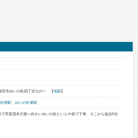
県宇都宮市ゆいの杜四丁目七の一 【
地図
】
の杜西駅
、
ゆいの杜東駅
東で芳賀茂木方面へ向かいゆいの杜たいらや前で下車、そこから徒歩5分