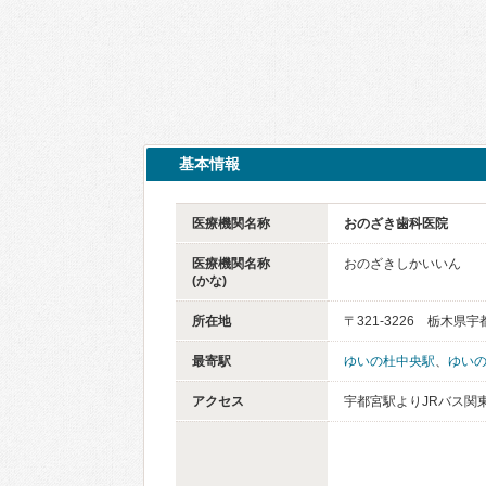
基本情報
医療機関名称
おのざき歯科医院
医療機関名称
おのざきしかいいん
(かな)
所在地
〒321-3226 栃木
最寄駅
ゆいの杜中央駅
、
ゆい
アクセス
宇都宮駅よりJRバス関