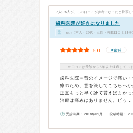
7人中5人
が、この口コミが参考になったと投票し
歯科医院が好きになりました
axn（本人・20代・女性・掲載口コミ11件
5.0
歯科
この口コミは受診から5年以上経過してい
歯科医院＝昔のイメージで痛い・
療のため、意を決してこちらへか
正直もっと早く診て貰えばよかっ
治療は痛みはありません。ビッ...
受診時期： 2018年09月
投稿時期： 20