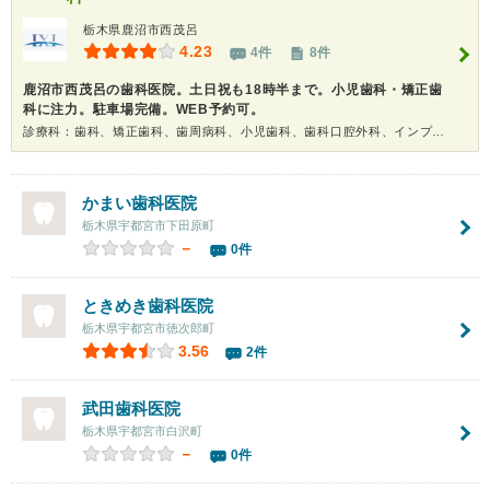
栃木県鹿沼市西茂呂
4.23
4件
8件
鹿沼市西茂呂の歯科医院。土日祝も18時半まで。小児歯科・矯正歯
科に注力。駐車場完備。WEB予約可。
診療科：歯科、矯正歯科、歯周病科、小児歯科、歯科口腔外科、インプラント、ホワイトニング
かまい歯科医院
栃木県宇都宮市下田原町
－
0件
ときめき歯科医院
栃木県宇都宮市徳次郎町
3.56
2件
武田歯科医院
栃木県宇都宮市白沢町
－
0件