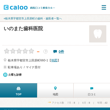
«栃木県宇都宮市上田原町の歯科・歯医者一覧へ
いのまた歯科医院
－
0件
？
地図
栃木県宇都宮市上田原町660-1【
】
駐車場あり
マイナ受付
土曜も診療
TOP
地図
口コミ
アクセス数 7月：
8
| 6月：
8
| 年間：
42