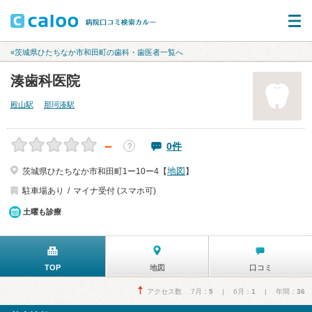
«茨城県ひたちなか市和田町の歯科・歯医者一覧へ
湊歯科医院
殿山駅
那珂湊駅
－
0件
？
地図
茨城県ひたちなか市和田町1ー10ー4【
】
駐車場あり
マイナ受付 (スマホ可)
土曜も診療
TOP
地図
口コミ
アクセス数 7月：
5
| 6月：
1
| 年間：
36