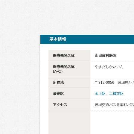
基本情報
医療機関名称
山田歯科医院
医療機関名称
やまだしかいいん
(かな)
所在地
〒312-0056 茨城県
最寄駅
金上駅
、
工機前駅
アクセス
茨城交通バス青葉町バス