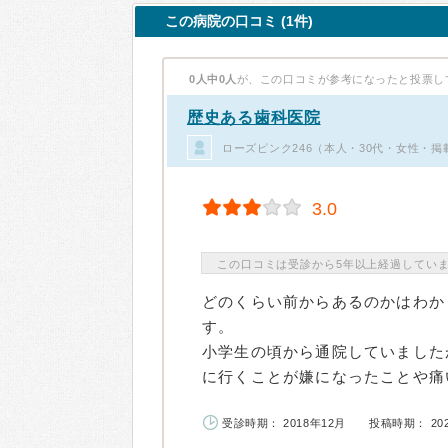
この病院の口コミ (1件)
0人中0人
が、この口コミが参考になったと投票し
歴史ある歯科医院
ローズピンク246（本人・30代・女性・掲
3.0
この口コミは受診から5年以上経過してい
どのくらい前からあるのかはわか
す。
小学生の頃から通院していました
に行くことが嫌になったことや痛い
受診時期： 2018年12月
投稿時期： 20