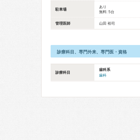
あり
駐車場
無料: 5台
管理医師
山田 裕司
診療科目、専門外来、専門医・資格
歯科系
診療科目
歯科