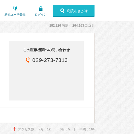
病院をさがす
新規ユーザ登録
ログイン
182,226
病院・
264,163
口コミ
この医療機関への問い合わせ
029-273-7313
アクセス数 7月：
12
| 6月：
5
| 年間：
104