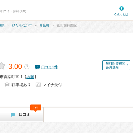
口コミ・評判 (1件)
Calooとは
城県
ひたちなか市
青葉町
山田歯科医院
無料医療機関
3.00
？
口コミ
1
件
会員登録
青葉町19-1
【
地図
】
駐車場あり
マイナ受付
1件
口コミ