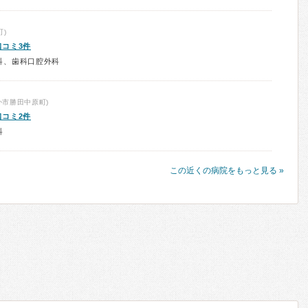
)
口コミ3件
科、歯科口腔外科
か市勝田中原町)
口コミ2件
科
この近くの病院をもっと見る »