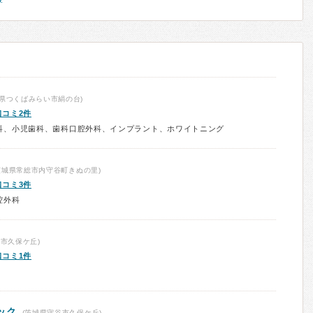
県つくばみらい市絹の台)
口コミ2件
科、小児歯科、歯科口腔外科、インプラント、ホワイトニング
茨城県常総市内守谷町きぬの里)
口コミ3件
腔外科
市久保ケ丘)
口コミ1件
ック
(茨城県守谷市久保ケ丘)