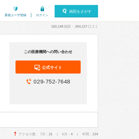
病院をさがす
新規ユーザ登録
ログイン
182,148
病院・
264,127
口コミ
この医療機関への問い合わせ
公式サイト
029-752-7648
アクセス数 7月：
21
| 6月：
4
| 年間：
134