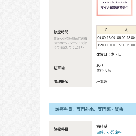
月
火
診療時間
09:00-13:00
09:00-13:00
正確な診療時間は医療機
関のホームページ・電話
15:00-19:00
15:00-19:00
等で確認してください
休診日：木・日
あり
駐車場
無料: 8台
管理医師
松本敦
診療科目、専門外来、専門医・資格
歯科系
診療科目
歯科
、
小児歯科