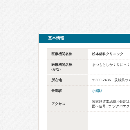
基本情報
医療機関名称
松本歯科クリニック
医療機関名称
まつもとしかくりにっ
(かな)
所在地
〒300-2436 茨城県
最寄駅
小絹駅
関東鉄道常総線小絹駅よ
アクセス
面へ信号1つ ツクバエ