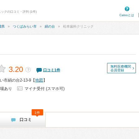
ックの口コミ・評判 (1件)
Calooとは
城県
つくばみらい市
絹の台
松本歯科クリニック
無料医療機関
3.20
？
口コミ
1
件
会員登録
市絹の台2-13-9
【
地図
】
場あり
マイナ受付 (スマホ可)
1件
口コミ