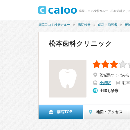
病院口コミ検索カルー - 松本歯科クリニ
病院口コミ検索カルー
病院検索
歯科・歯医者
茨
松本歯科クリニック
茨城県つくばみらい
小絹駅
駐車
土曜も診療
病院TOP
地図・アクセス