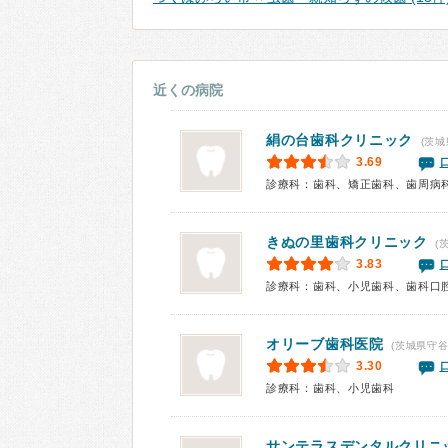
近くの病院
絹の台歯科クリニック
(茨城
3.69
診療科：歯科、矯正歯科、歯周病
きぬの里歯科クリニック
(
3.83
診療科：歯科、小児歯科、歯科口
オリーブ歯科医院
(茨城県守谷
3.30
診療科：歯科、小児歯科
サンテラスデンタルクリニ