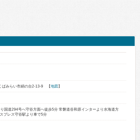
く
つくばみらい市絹の台2-13-9 【
地図
】
り国道294号へ守谷方面へ徒歩5分 常磐道谷和原インターより水海道方
クスプレス守谷駅より車で5分