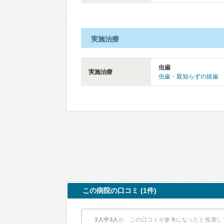
実施治療
虫歯
実施治療
虫歯・親知らずの抜歯
この病院の口コミ (1件)
3人中3人
が、この口コミが参考になったと投票し