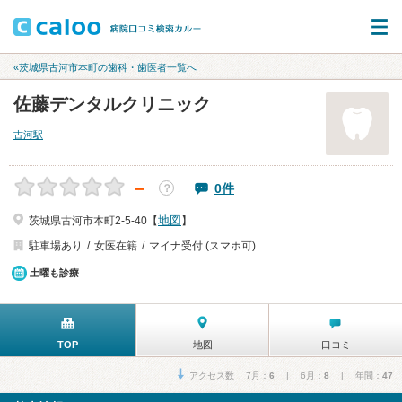
«茨城県古河市本町の歯科・歯医者一覧へ
佐藤デンタルクリニック
古河駅
－
0件
？
地図
茨城県古河市本町2-5-40【
】
駐車場あり
女医在籍
マイナ受付 (スマホ可)
土曜も診療
TOP
地図
口コミ
アクセス数 7月：
6
| 6月：
8
| 年間：
47