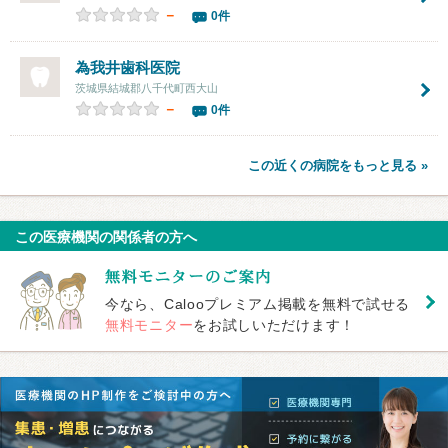
－
0件
為我井歯科医院
茨城県結城郡八千代町西大山
－
0件
この近くの病院をもっと見る »
この医療機関の関係者の方へ
今なら、Calooプレミアム掲載を無料で試せる
無料モニター
をお試しいただけます！