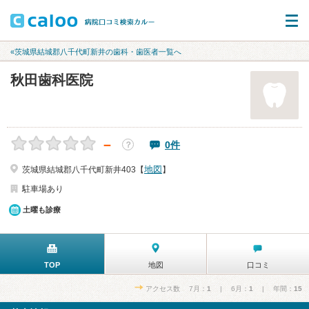
«茨城県結城郡八千代町新井の歯科・歯医者一覧へ
秋田歯科医院
－
0件
？
地図
茨城県結城郡八千代町新井403【
】
駐車場あり
土曜も診療
TOP
地図
口コミ
アクセス数 7月：
1
| 6月：
1
| 年間：
15