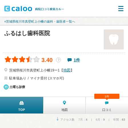
«茨城県桜川市真壁町上小幡の歯科・歯医者一覧へ
ふるはし歯科医院
3.40
1件
？
地図
茨城県桜川市真壁町上小幡19ー1【
】
駐車場あり
マイナ受付 (スマホ可)
土曜も診療
1件
TOP
地図
口コミ
アクセス数 7月：
4
| 6月：
9
| 年間：
83