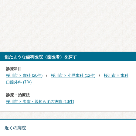
似たような歯科医院（歯医者）を探す
診療科目
桜川市 × 歯科 (20件)
桜川市 × 小児歯科 (12件)
桜川市 × 歯科
口腔外科 (7件)
診療・治療法
桜川市 × 虫歯・親知らずの抜歯 (13件)
近くの病院