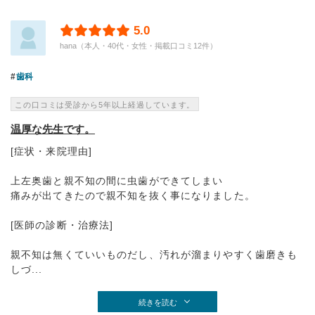
5.0
hana（本人・40代・女性・掲載口コミ12件）
歯科
この口コミは受診から5年以上経過しています。
温厚な先生です。
[症状・来院理由]
上左奥歯と親不知の間に虫歯ができてしまい
痛みが出てきたので親不知を抜く事になりました。
[医師の診断・治療法]
親不知は無くていいものだし、汚れが溜まりやすく歯磨きも
しづ...
続きを読む