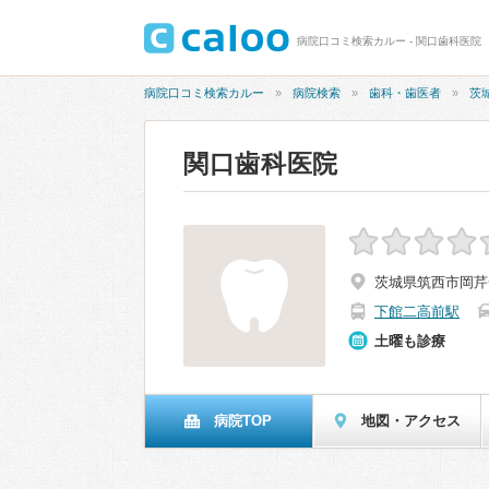
病院口コミ検索カルー - 関口歯科医院
病院口コミ検索カルー
病院検索
歯科・歯医者
茨
関口歯科医院
茨城県筑西市岡芹
下館二高前駅
土曜も診療
病院TOP
地図・アクセス