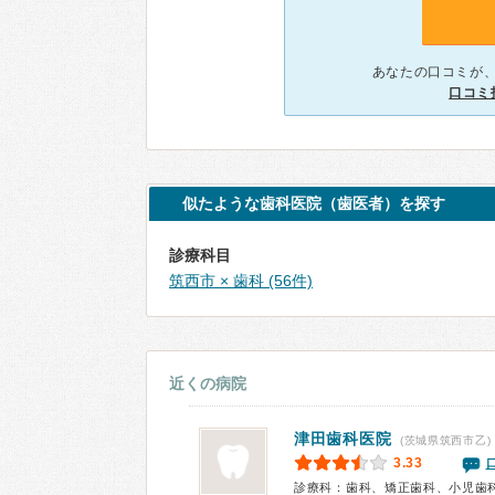
あなたの口コミが
口コミ
似たような歯科医院（歯医者）を探す
診療科目
筑西市 × 歯科 (56件)
近くの病院
津田歯科医院
(茨城県筑西市乙)
3.33
診療科：歯科、矯正歯科、小児歯