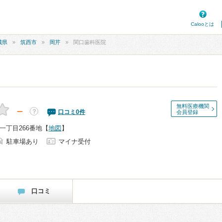
Calooとは
城県
筑西市
岡芹
関口歯科医院
無料医療機関
－
？
口コミ
0
件
会員登録
一丁目266番地
【
地図
】
駐車場あり
マイナ受付
口コミ