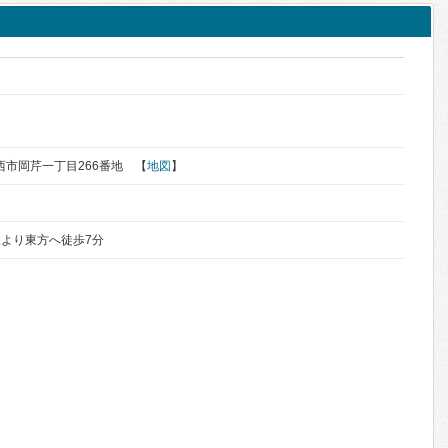
筑西市岡芹一丁目266番地 【
地図
】
より東方へ徒歩7分