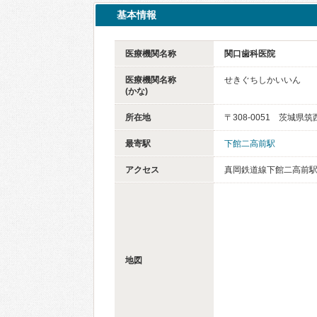
基本情報
医療機関名称
関口歯科医院
医療機関名称
せきぐちしかいいん
(かな)
所在地
〒308-0051 茨城県
最寄駅
下館二高前駅
アクセス
真岡鉄道線下館二高前駅
地図