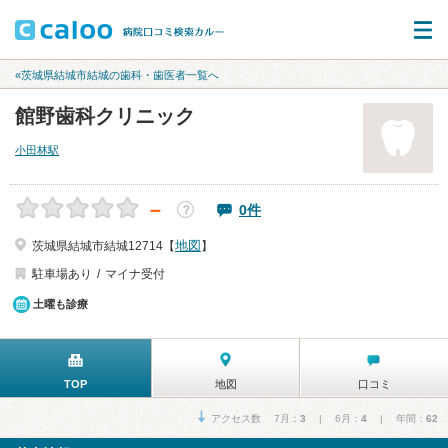
«茨城県結城市結城の歯科・歯医者一覧へ
館野歯科クリニック
小田林駅
－
0件
？
地図
茨城県結城市結城12714【
】
駐車場あり
マイナ受付
土曜も診療
TOP
地図
口コミ
アクセス数 7月：
3
| 6月：
4
| 年間：
62