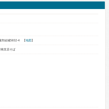
城市結城5832-4 【
地図
】
庫南支店そば