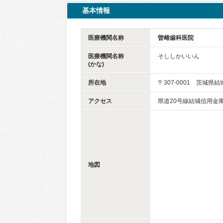
基本情報
医療機関名称
曽雌歯科医院
医療機関名称
そししかいいん
(かな)
所在地
〒307-0001 茨城県結
アクセス
県道20号線結城信用金
地図