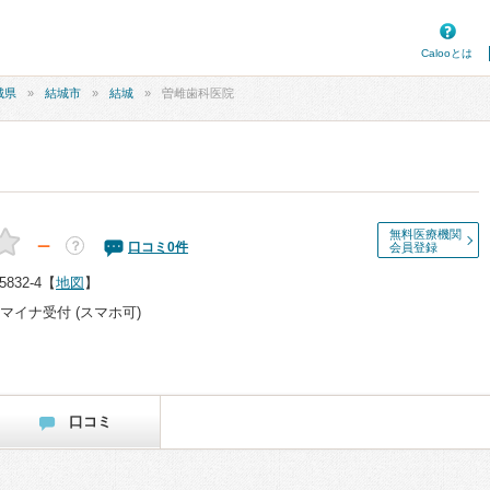
Calooとは
城県
結城市
結城
曽雌歯科医院
無料医療機関
－
？
口コミ
0
件
会員登録
32-4
【
地図
】
マイナ受付 (スマホ可)
口コミ