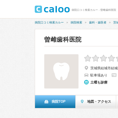
病院口コミ検索カルー - 曽雌歯科医院
病院口コミ検索カルー
病院検索
歯科・歯医者
茨
曽雌歯科医院
茨城県結城市結城58
駐車場あり
土曜も診療
病院TOP
地図・アクセス