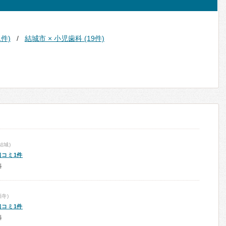
1件)
結城市 × 小児歯科 (19件)
結城)
口コミ1件
科
寺)
口コミ1件
科