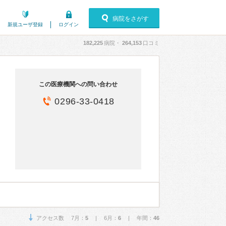
病院をさがす
新規ユーザ登録
ログイン
182,225
病院・
264,153
口コミ
この医療機関への問い合わせ
0296-33-0418
アクセス数 7月：
5
| 6月：
6
| 年間：
46