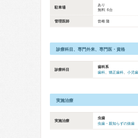
あり
駐車場
無料: 6台
管理医師
曾雌 隆
診療科目、専門外来、専門医・資格
歯科系
診療科目
歯科
、
矯正歯科
、
小児
実施治療
虫歯
実施治療
虫歯・親知らずの抜歯