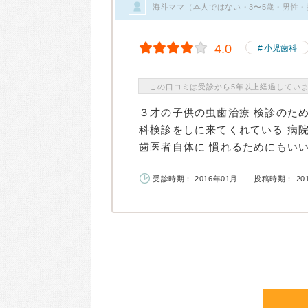
海斗ママ（本人ではない・3〜5歳・男性・
4.0
小児歯科
この口コミは受診から5年以上経過してい
３才の子供の虫歯治療 検診のた
科検診をしに来てくれている 病
歯医者自体に 慣れるためにもいいか
受診時期： 2016年01月
投稿時期： 20