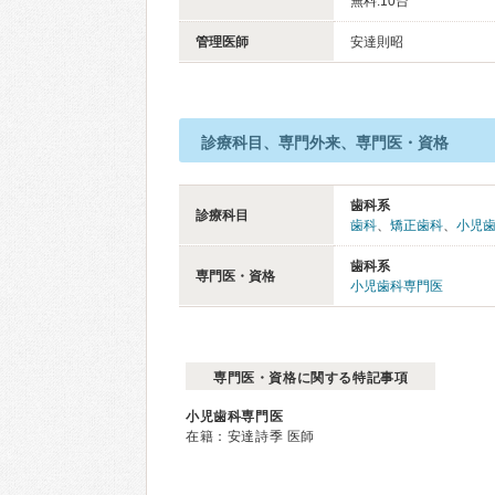
無料:10台
管理医師
安達則昭
診療科目、専門外来、専門医・資格
歯科系
診療科目
歯科
、
矯正歯科
、
小児
歯科系
専門医・資格
小児歯科専門医
専門医・資格に関する特記事項
小児歯科専門医
在籍：安達詩季 医師