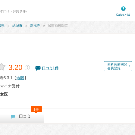
口コミ・評判 (1件)
Calooとは
城県
結城市
新福寺
城南歯科医院
無料医療機関
3.20
？
口コミ
1
件
会員登録
-3-1
【
地図
】
マイナ受付
女医
1件
口コミ