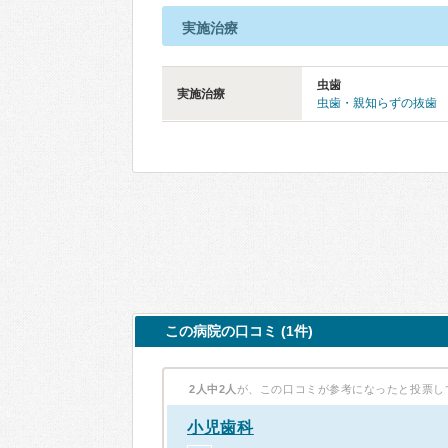
実施治療
虫歯
実施治療
虫歯・親知らずの抜歯
この病院の口コミ (1件)
2人中2人
が、この口コミが参考になったと投票し
小児歯科