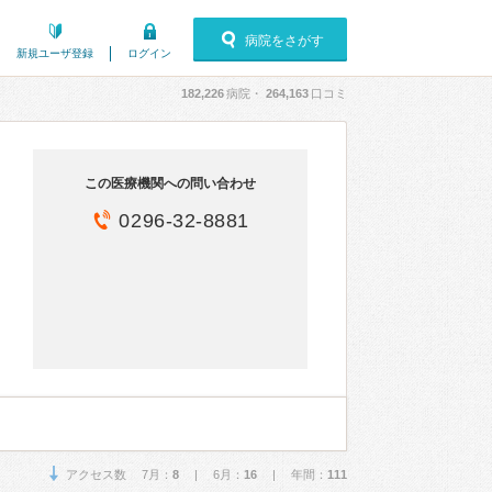
病院をさがす
新規ユーザ登録
ログイン
182,226
病院・
264,163
口コミ
この医療機関への問い合わせ
0296-32-8881
アクセス数 7月：
8
| 6月：
16
| 年間：
111