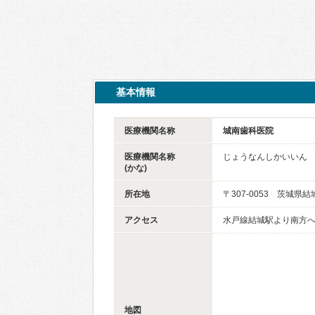
基本情報
医療機関名称
城南歯科医院
医療機関名称
じょうなんしかいいん
(かな)
所在地
〒307-0053 茨城県結
アクセス
水戸線結城駅より南方へ
地図