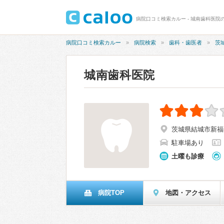
病院口コミ検索カルー - 城南歯科医院の
病院口コミ検索カルー
病院検索
歯科・歯医者
茨
城南歯科医院
茨城県結城市新福寺5
駐車場あり
土曜も診療
病院TOP
地図・アクセス