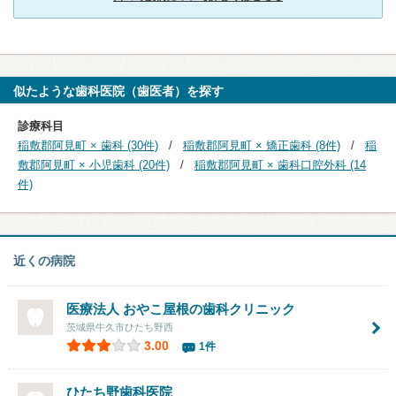
似たような歯科医院（歯医者）を探す
診療科目
稲敷郡阿見町 × 歯科 (30件)
稲敷郡阿見町 × 矯正歯科 (8件)
稲
敷郡阿見町 × 小児歯科 (20件)
稲敷郡阿見町 × 歯科口腔外科 (14
件)
近くの病院
医療法人 おやこ屋根の歯科クリニック
茨城県牛久市ひたち野西
3.00
1件
ひたち野歯科医院