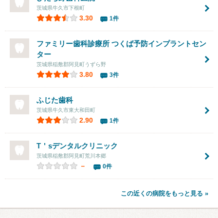
茨城県牛久市下根町
3.30
1件
ファミリー歯科診療所 つくば予防インプラントセン
ター
茨城県稲敷郡阿見町うずら野
3.80
3件
ふじた歯科
茨城県牛久市東大和田町
2.90
1件
T＇sデンタルクリニック
茨城県稲敷郡阿見町荒川本郷
－
0件
この近くの病院をもっと見る »