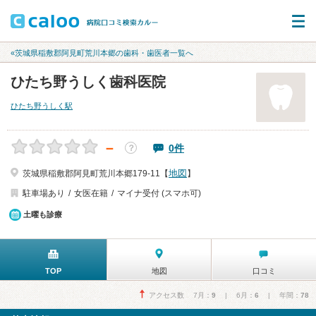
«茨城県稲敷郡阿見町荒川本郷の歯科・歯医者一覧へ
ひたち野うしく歯科医院
ひたち野うしく駅
－
0件
？
地図
茨城県稲敷郡阿見町荒川本郷179-11【
】
駐車場あり
女医在籍
マイナ受付 (スマホ可)
土曜も診療
TOP
地図
口コミ
アクセス数 7月：
9
| 6月：
6
| 年間：
78