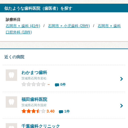
似たような歯科医院（歯医者）を探す
診療科目
石岡市 × 歯科 (41件)
石岡市 × 小児歯科 (28件)
石岡市 × 歯科
口腔外科 (18件)
近くの病院
わかまつ歯科
茨城県石岡市若松
－
0件
福田歯科医院
茨城県石岡市国府
3.40
1件
千葉歯科クリニック