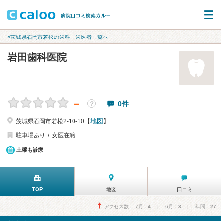
«茨城県石岡市若松の歯科・歯医者一覧へ
岩田歯科医院
－
0件
？
地図
茨城県石岡市若松2-10-10【
】
駐車場あり
女医在籍
土曜も診療
TOP
地図
口コミ
アクセス数 7月：
4
| 6月：
3
| 年間：
27