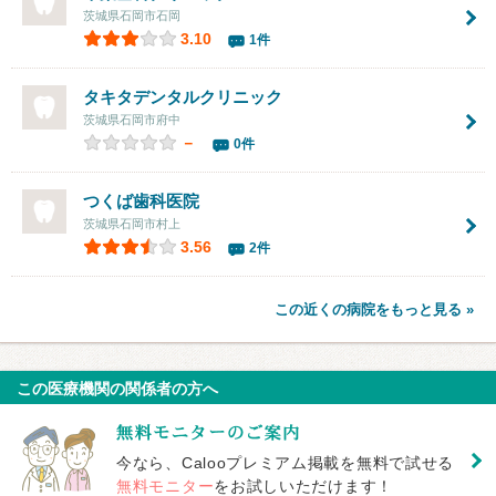
茨城県石岡市石岡
3.10
1件
タキタデンタルクリニック
茨城県石岡市府中
－
0件
つくば歯科医院
茨城県石岡市村上
3.56
2件
この近くの病院をもっと見る »
この医療機関の関係者の方へ
今なら、Calooプレミアム掲載を無料で試せる
無料モニター
をお試しいただけます！