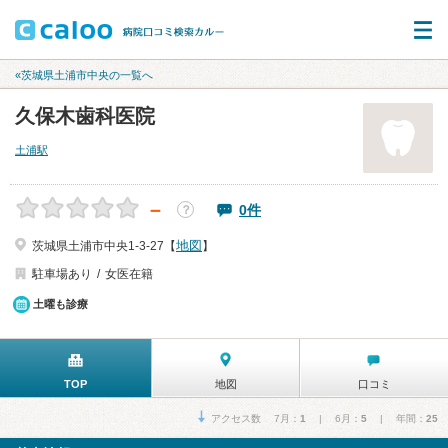
«茨城県土浦市中央の一覧へ
久保木歯科医院
土浦駅
－
0件
？
地図
茨城県土浦市中央1-3-27【
】
駐車場あり
女医在籍
土曜も診療
TOP
地図
口コミ
アクセス数 7月：
1
| 6月：
5
| 年間：
25