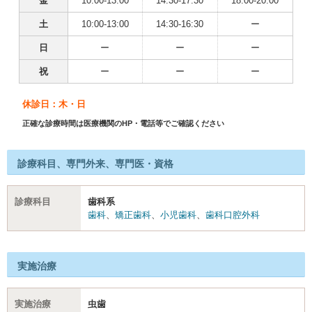
金
10:00-13:00
14:30-17:30
18:00-20:00
土
10:00-13:00
14:30-16:30
ー
日
ー
ー
ー
祝
ー
ー
ー
休診日：木・日
正確な診療時間は医療機関のHP・電話等でご確認ください
診療科目、専門外来、専門医・資格
診療科目
歯科系
歯科
、
矯正歯科
、
小児歯科
、
歯科口腔外科
実施治療
実施治療
虫歯