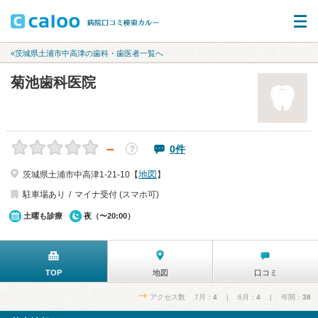
«茨城県土浦市中高津の歯科・歯医者一覧へ
菊池歯科医院
－
0件
？
地図
茨城県土浦市中高津1-21-10【
】
駐車場あり
マイナ受付 (スマホ可)
土曜も診療
夜（〜20:00）
TOP
地図
口コミ
アクセス数 7月：
4
| 6月：
4
| 年間：
38