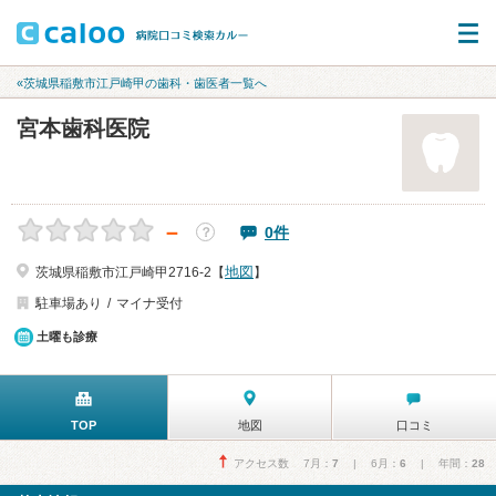
«茨城県稲敷市江戸崎甲の歯科・歯医者一覧へ
宮本歯科医院
－
0件
？
地図
茨城県稲敷市江戸崎甲2716-2【
】
駐車場あり
マイナ受付
土曜も診療
TOP
地図
口コミ
アクセス数 7月：
7
| 6月：
6
| 年間：
28