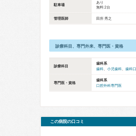
あり
駐車場
無料:2台
管理医師
田所 秀之
診療科目、専門外来、専門医・資格
歯科系
診療科目
歯科
、
小児歯科
、
歯科
歯科系
専門医・資格
口腔外科専門医
この病院の口コミ