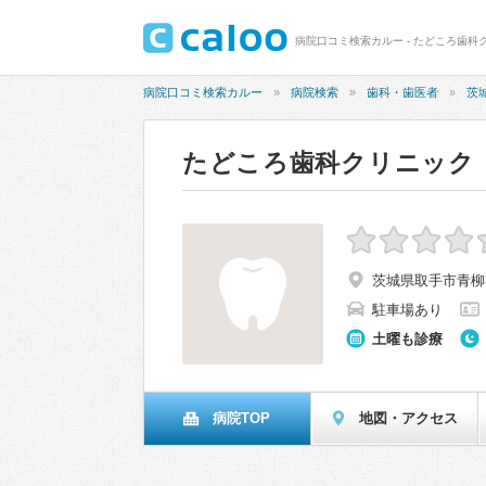
病院口コミ検索カルー - たどころ歯科
病院口コミ検索カルー
病院検索
歯科・歯医者
茨
たどころ歯科クリニック
茨城県取手市青柳36
駐車場あり
土曜も診療
病院TOP
地図・アクセス