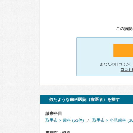
この病院
あなたの口コミが
口コミ
似たような歯科医院（歯医者）を探す
診療科目
取手市 × 歯科 (53件)
取手市 × 小児歯科 (3