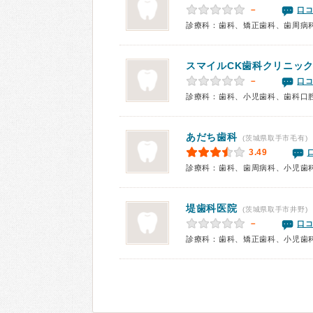
－
口コ
診療科：歯科、矯正歯科、歯周病
スマイルCK歯科クリニッ
－
口コ
診療科：歯科、小児歯科、歯科口
あだち歯科
(茨城県取手市毛有)
3.49
診療科：歯科、歯周病科、小児歯
堤歯科医院
(茨城県取手市井野)
－
口コ
診療科：歯科、矯正歯科、小児歯