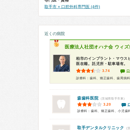
専門医・資格
取手市 × 口腔外科専門医 (4件)
近くの病院
医療法人社団オハナ会
ウィズ
柏市のインプラント・マウス
医在籍。託児所・駐車場有。
3.74
口
診療科：歯科、矯正歯科、歯周病
森歯科医院
(茨城県取手市東)
3.20
診療科：歯科、矯正歯科、小児歯
取手デンタルクリニック
(