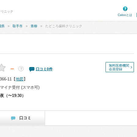
クリニック
Calooとは
城県
取手市
青柳
たどころ歯科クリニック
無料医療機関
－
？
口コミ
0
件
会員登録
6-11
【
地図
】
マイナ受付 (スマホ可)
夜（〜19:30）
口コミ