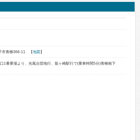
ク
く
手市青柳366-11 【
地図
】
東口1番乗場より、光風台団地行、龍ヶ崎駅行で(乗車時間5分)青柳南下