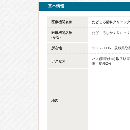
基本情報
医療機関名称
たどころ歯科クリニッ
医療機関名称
たどころしかくりにっ
(かな)
所在地
〒302-0006 茨城県取
バス(関東鉄道) 取手駅
アクセス
車、徒歩2分
地図