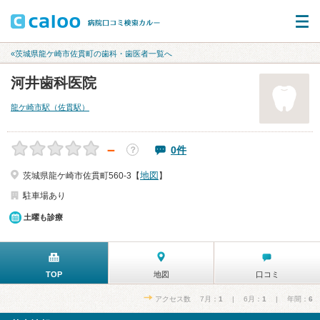
«茨城県龍ケ崎市佐貫町の歯科・歯医者一覧へ
河井歯科医院
龍ケ崎市駅（佐貫駅）
－
0件
？
地図
茨城県龍ケ崎市佐貫町560-3【
】
駐車場あり
土曜も診療
TOP
地図
口コミ
アクセス数 7月：
1
| 6月：
1
| 年間：
6