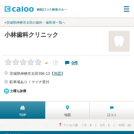
«茨城県神栖市太田の歯科・歯医者一覧へ
小林歯科クリニック
－
0件
？
地図
茨城県神栖市太田396-13【
】
駐車場あり
マイナ受付
土曜も診療
TOP
地図
口コミ
アクセス数 7月：
3
| 6月：
1
| 年間：
21