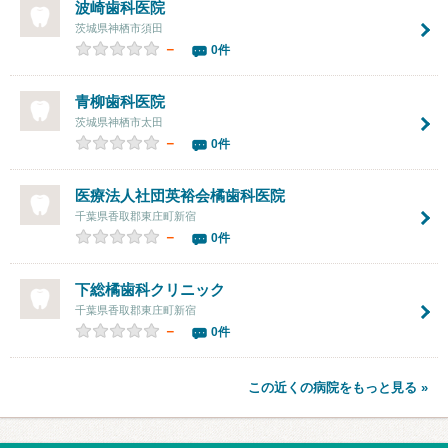
波崎歯科医院
茨城県神栖市須田
－
0件
青柳歯科医院
茨城県神栖市太田
－
0件
医療法人社団英裕会
橘歯科医院
千葉県香取郡東庄町新宿
－
0件
下総橘歯科クリニック
千葉県香取郡東庄町新宿
－
0件
この近くの病院をもっと見る »