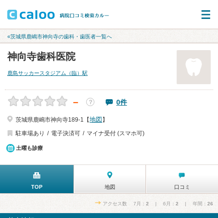
«茨城県鹿嶋市神向寺の歯科・歯医者一覧へ
神向寺歯科医院
鹿島サッカースタジアム（臨）駅
－
0件
？
地図
茨城県鹿嶋市神向寺189-1【
】
駐車場あり
電子決済可
マイナ受付 (スマホ可)
土曜も診療
TOP
地図
口コミ
アクセス数 7月：
2
| 6月：
2
| 年間：
26