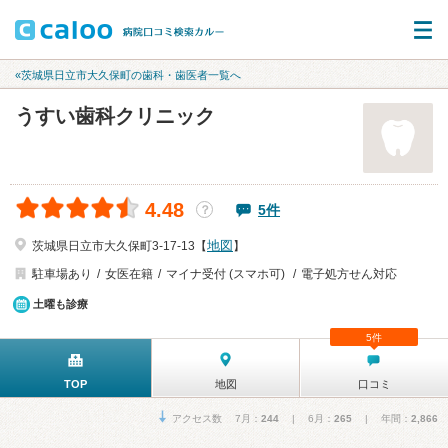
«茨城県日立市大久保町の歯科・歯医者一覧へ
うすい歯科クリニック
4.48
5件
？
地図
茨城県日立市大久保町3-17-13【
】
駐車場あり
女医在籍
マイナ受付 (スマホ可)
電子処方せん対応
土曜も診療
5件
TOP
地図
口コミ
アクセス数 7月：
244
| 6月：
265
| 年間：
2,866