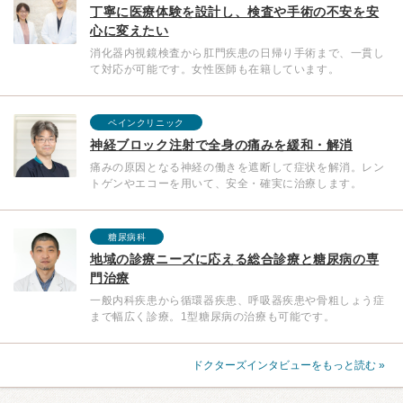
丁寧に医療体験を設計し、検査や手術の不安を安
心に変えたい
消化器内視鏡検査から肛門疾患の日帰り手術まで、一貫し
て対応が可能です。女性医師も在籍しています。
ペインクリニック
神経ブロック注射で全身の痛みを緩和・解消
痛みの原因となる神経の働きを遮断して症状を解消。レン
トゲンやエコーを用いて、安全・確実に治療します。
糖尿病科
地域の診療ニーズに応える総合診療と糖尿病の専
門治療
一般内科疾患から循環器疾患、呼吸器疾患や骨粗しょう症
まで幅広く診療。1型糖尿病の治療も可能です。
ドクターズインタビューをもっと読む »