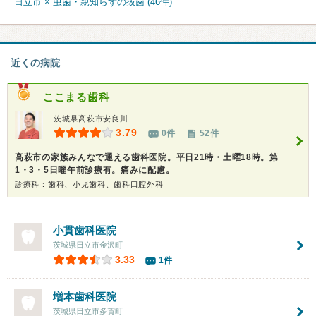
日立市 × 虫歯・親知らずの抜歯 (46件)
近くの病院
ここまる歯科
茨城県高萩市安良川
3.79
0件
52件
高萩市の家族みんなで通える歯科医院。平日21時・土曜18時。第
1・3・5日曜午前診療有。痛みに配慮。
診療科：歯科、小児歯科、歯科口腔外科
小貫歯科医院
茨城県日立市金沢町
3.33
1件
増本歯科医院
茨城県日立市多賀町