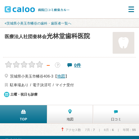
«茨城県小美玉市幡谷の歯科・歯医者一覧へ
光林堂歯科医院
医療法人社団奎林会
－
0件
？
地図
茨城県小美玉市幡谷406-3【
】
駐車場あり
電子決済可
マイナ受付
土曜・祝日も診療
TOP
地図
口コミ
アクセス数 7月：
7
| 6月：
6
| 年間：
55