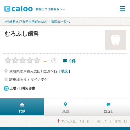
«茨城県水戸市元吉田町の歯科・歯医者一覧へ
むろふし歯科
－
0件
？
地図
茨城県水戸市元吉田町2197-12【
】
駐車場あり
マイナ受付
土曜・日曜も診療
TOP
地図
口コミ
アクセス数 7月：
8
| 6月：
5
| 年間：
81