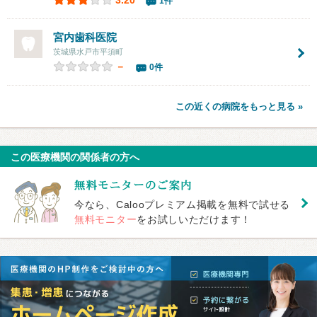
3.20
1件
宮内歯科医院
茨城県水戸市平須町
－
0件
この近くの病院をもっと見る »
この医療機関の関係者の方へ
今なら、Calooプレミアム掲載を無料で試せる
無料モニター
をお試しいただけます！