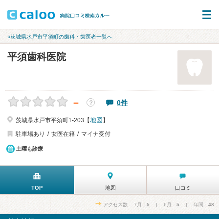
«茨城県水戸市平須町の歯科・歯医者一覧へ
平須歯科医院
－
0件
？
地図
茨城県水戸市平須町1-203【
】
駐車場あり
女医在籍
マイナ受付
土曜も診療
TOP
地図
口コミ
アクセス数 7月：
5
| 6月：
5
| 年間：
48