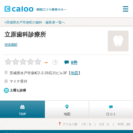
«茨城県水戸市泉町の歯科・歯医者一覧へ
立原歯科診療所
偕楽園駅
－
0件
？
地図
茨城県水戸市泉町2-2-29石川ビル3F【
】
マイナ受付
土曜も診療
TOP
地図
口コミ
アクセス数 7月：
3
| 6月：
1
| 年間：
20