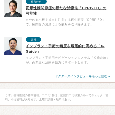
整形外科
変形性膝関節症の新たな治療法「CPRP-FD」の
可能性
自分の血小板を抽出し注射する再生医療「CPRP-FD」
で、膝関節の変形による痛みを取り除きます。
歯科
インプラント手術の精度を飛躍的に高める「X-
Guide」
インプラント手術用ナビゲーションシステム「X-Guide」
が、高精度な治療を強力にサポートします。
ドクターズインタビューをもっと読む »
うすい歯科医院の基本情報、口コミ1件は、病院口コミ検索カルーでチェック！歯
科、小児歯科があります。土曜日診察・駐車場あり。