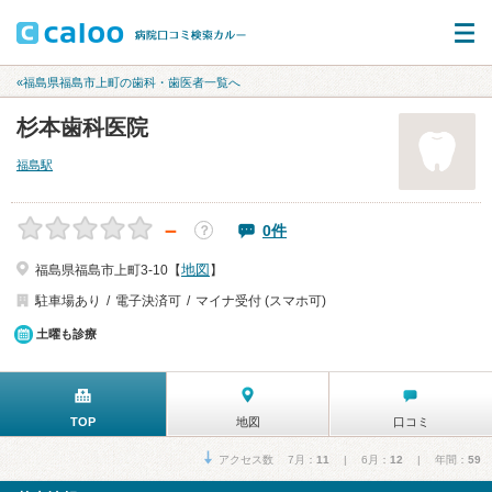
«福島県福島市上町の歯科・歯医者一覧へ
杉本歯科医院
福島駅
－
0件
？
地図
福島県福島市上町3-10【
】
駐車場あり
電子決済可
マイナ受付 (スマホ可)
土曜も診療
TOP
地図
口コミ
アクセス数 7月：
11
| 6月：
12
| 年間：
59