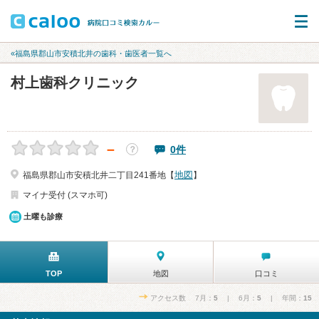
«福島県郡山市安積北井の歯科・歯医者一覧へ
村上歯科クリニック
－
0件
？
地図
福島県郡山市安積北井二丁目241番地【
】
マイナ受付 (スマホ可)
土曜も診療
TOP
地図
口コミ
アクセス数 7月：
5
| 6月：
5
| 年間：
15