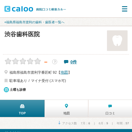
«福島県福島市渡利の歯科・歯医者一覧へ
渋谷歯科医院
－
0件
？
地図
福島県福島市渡利字番匠町 92【
】
駐車場あり
マイナ受付 (スマホ可)
土曜も診療
TOP
地図
口コミ
アクセス数 7月：
6
| 6月：
9
| 年間：
57