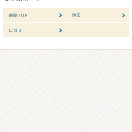
病院TOP
地図
口コミ