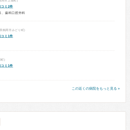
鶴岡市上畑町)
口コミ2件
科、歯科口腔外科
県鶴岡市みどり町)
口コミ1件
町)
口コミ1件
この近くの病院をもっと見る »