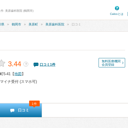
件: 美原歯科医院 (鶴岡市)
Calooとは
形県
鶴岡市
美原町
美原歯科医院
口コミ
無料医療機関
3.44
？
口コミ
1
件
会員登録
5-41
【
地図
】
マイナ受付 (スマホ可)
1件
口コミ