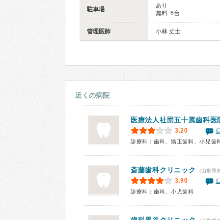
あり
駐車場
無料: 6台
管理医師
小林 丈士
近くの病院
医療法人社団
五十嵐歯科医
3.20
診療科：歯科、矯正歯科、小児歯
斎藤歯科クリニック
(山形県
3.90
診療科：歯科、小児歯科