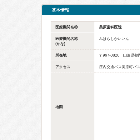
基本情報
医療機関名称
美原歯科医院
医療機関名称
みはらしかいいん
(かな)
所在地
〒997-0826 山形県
アクセス
庄内交通バス美原町バ
地図