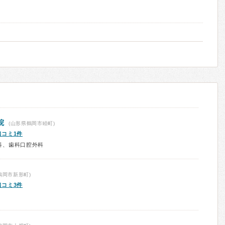
院
(山形県鶴岡市睦町)
口コミ1件
科、歯科口腔外科
鶴岡市新形町)
口コミ3件