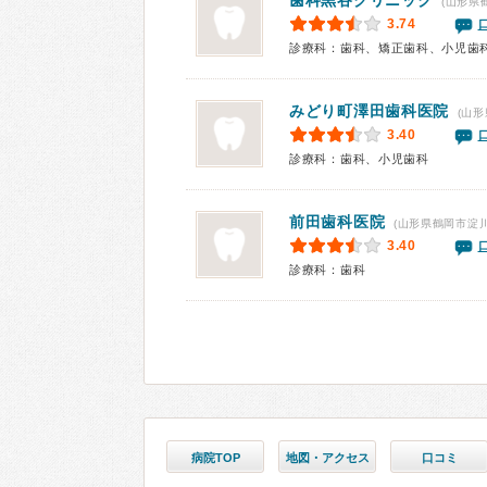
歯科黒谷クリニック
(山形県
3.74
診療科：歯科、矯正歯科、小児歯
みどり町澤田歯科医院
(山形
3.40
診療科：歯科、小児歯科
前田歯科医院
(山形県鶴岡市淀川
3.40
診療科：歯科
病院TOP
地図・アクセス
口コミ