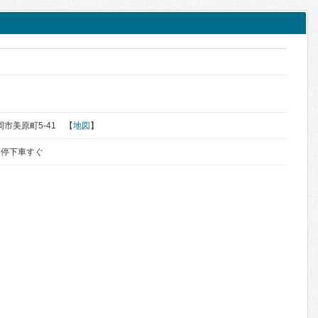
鶴岡市美原町5-41 【
地図
】
ス停下車すぐ