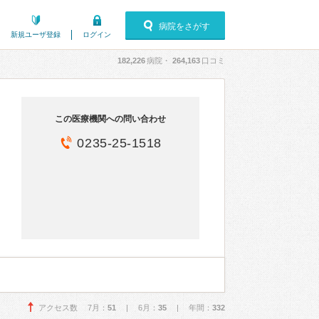
病院をさがす
新規ユーザ登録
ログイン
182,226
病院・
264,163
口コミ
この医療機関への問い合わせ
0235-25-1518
アクセス数 7月：
51
| 6月：
35
| 年間：
332