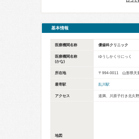
口コミ
基本情報
医療機関名称
優歯科クリニック
医療機関名称
ゆうしかくりにっく
(かな)
所在地
〒994-0011 山形県天
最寄駅
乱川駅
アクセス
道満、川原子行き北久野
地図