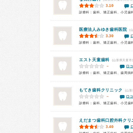
3.10
診療科：歯科、矯正歯科、小児歯
医療法人
みゆき歯科医院
(
3.30
診療科：歯科、矯正歯科、小児歯
エスト天童歯科
(山形県天童市
－
口コ
診療科：歯科、矯正歯科、歯周病
もてき歯科クリニック
(山形
－
口コ
診療科：歯科、矯正歯科、小児歯
えだまつ歯科口腔外科クリ
3.40