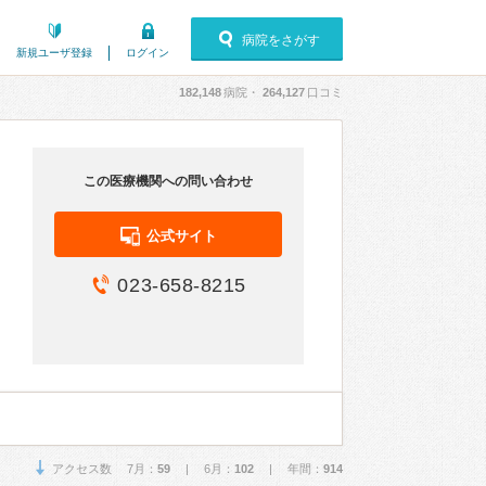
病院をさがす
新規ユーザ登録
ログイン
182,148
病院・
264,127
口コミ
この医療機関への問い合わせ
公式サイト
023-658-8215
アクセス数 7月：
59
| 6月：
102
| 年間：
914