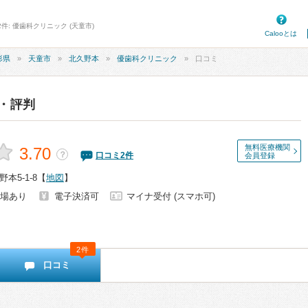
件: 優歯科クリニック (天童市)
Calooとは
形県
天童市
北久野本
優歯科クリニック
口コミ
・評判
無料医療機関
3.70
？
口コミ
2
件
会員登録
本5-1-8
【
地図
】
場あり
電子決済可
マイナ受付 (スマホ可)
2件
口コミ