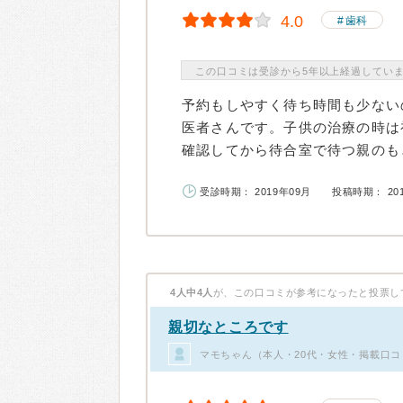
4.0
歯科
この口コミは受診から5年以上経過してい
予約もしやすく待ち時間も少ない
医者さんです。子供の治療の時は
確認してから待合室で待つ親のもと
受診時期： 2019年09月
投稿時期： 20
4人中4人
が、この口コミが参考になったと投票し
親切なところです
マモちゃん（本人・20代・女性・掲載口コ