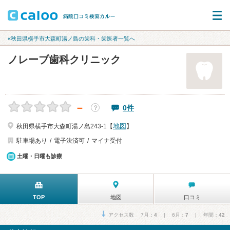
«秋田県横手市大森町湯ノ島の歯科・歯医者一覧へ
ノレーブ歯科クリニック
－
0件
？
地図
秋田県横手市大森町湯ノ島243-1【
】
駐車場あり
電子決済可
マイナ受付
土曜・日曜も診療
TOP
地図
口コミ
アクセス数 7月：
4
| 6月：
7
| 年間：
42