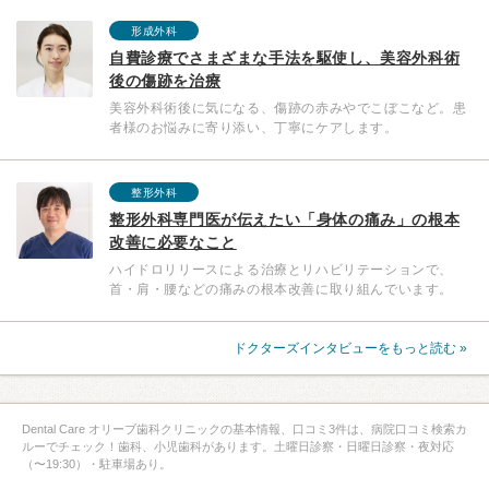
形成外科
自費診療でさまざまな手法を駆使し、美容外科術
後の傷跡を治療
美容外科術後に気になる、傷跡の赤みやでこぼこなど。患
者様のお悩みに寄り添い、丁寧にケアします。
整形外科
整形外科専門医が伝えたい「身体の痛み」の根本
改善に必要なこと
ハイドロリリースによる治療とリハビリテーションで、
首・肩・腰などの痛みの根本改善に取り組んでいます。
ドクターズインタビューをもっと読む »
Dental Care オリーブ歯科クリニックの基本情報、口コミ3件は、病院口コミ検索カ
ルーでチェック！歯科、小児歯科があります。土曜日診察・日曜日診察・夜対応
（〜19:30）・駐車場あり。