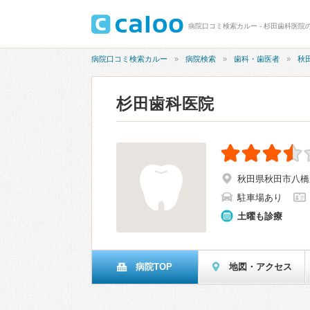
病院口コミ検索カルー - 杉田歯科医院の
病院口コミ検索カルー
病院検索
歯科・歯医者
秋
杉田歯科医院
秋田県秋田市八橋三
駐車場あり
土曜も診療
病院TOP
地図・アクセス