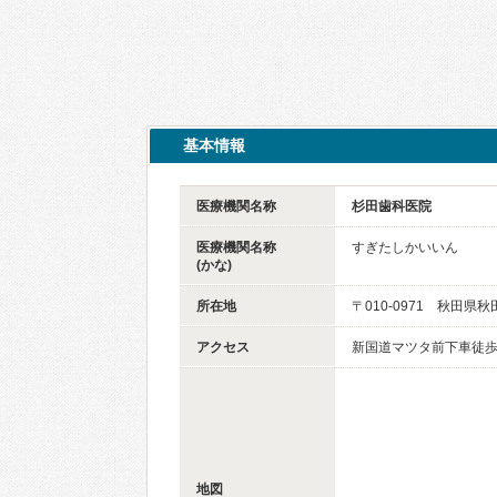
基本情報
医療機関名称
杉田歯科医院
医療機関名称
すぎたしかいいん
(かな)
所在地
〒010-0971 秋田県
アクセス
新国道マツタ前下車徒歩
地図