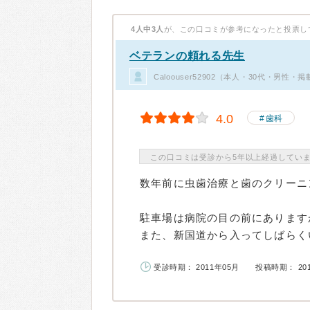
4人中3人
が、この口コミが参考になったと投票し
ベテランの頼れる先生
Caloouser52902（本人・30代・男性・
4.0
歯科
この口コミは受診から5年以上経過してい
数年前に虫歯治療と歯のクリーニ
駐車場は病院の目の前にあります
また、新国道から入ってしばらくい
受診時期： 2011年05月
投稿時期： 20