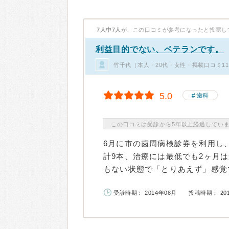
7人中7人
が、この口コミが参考になったと投票し
利益目的でない、ベテランです。
竹千代（本人・20代・女性・掲載口コミ1
5.0
歯科
この口コミは受診から5年以上経過してい
6月に市の歯周病検診券を利用し
計9本、治療には最低でも2ヶ月
もない状態で「とりあえず」感覚で
受診時期： 2014年08月
投稿時期： 20