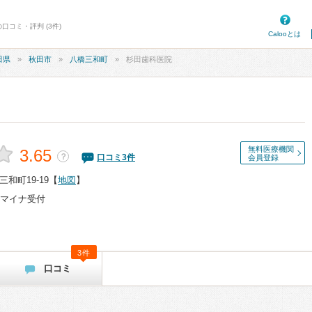
口コミ・評判 (3件)
Calooとは
田県
秋田市
八橋三和町
杉田歯科医院
無料医療機関
3.65
？
口コミ
3
件
会員登録
和町19-19
【
地図
】
マイナ受付
3件
口コミ