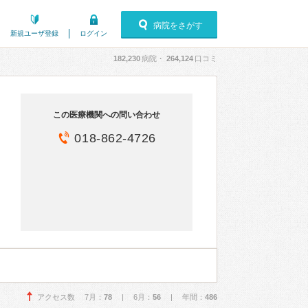
病院をさがす
新規ユーザ登録
ログイン
182,230
病院・
264,124
口コミ
この医療機関への問い合わせ
018-862-4726
アクセス数 7月：
78
| 6月：
56
| 年間：
486