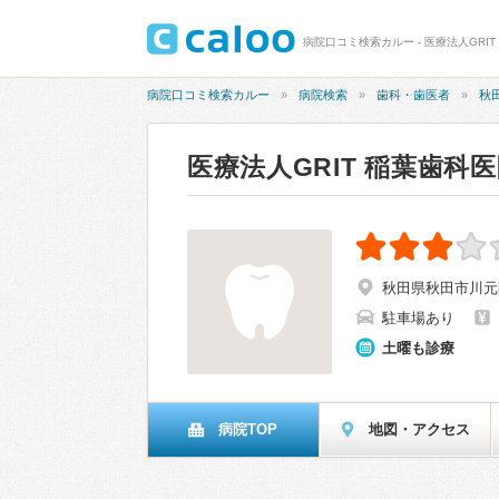
病院口コミ検索カルー - 医療法人GRIT
病院口コミ検索カルー
病院検索
歯科・歯医者
秋
医療法人GRIT 稲葉歯科
秋田県秋田市川元開
駐車場あり
土曜も診療
病院TOP
地図・アクセス