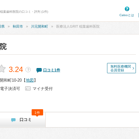
 稲葉歯科医院の口コミ・評判 (1件)
Calooとは
田県
秋田市
川元開和町
医療法人GRIT 稲葉歯科医院
医院
無料医療機関
3.24
？
口コミ
1
件
会員登録
和町10-20
【
地図
】
電子決済可
マイナ受付
1件
口コミ