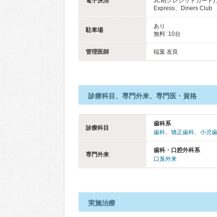
電子決済
JCB(クレジットカード)、
Express、Diners Club
あり
駐車場
無料: 10台
管理医師
稲葉 友良
診療科目、専門外来、専門医・資格
歯科系
診療科目
歯科
、
矯正歯科
、
小児
歯科・口腔外科系
専門外来
口臭外来
実施治療