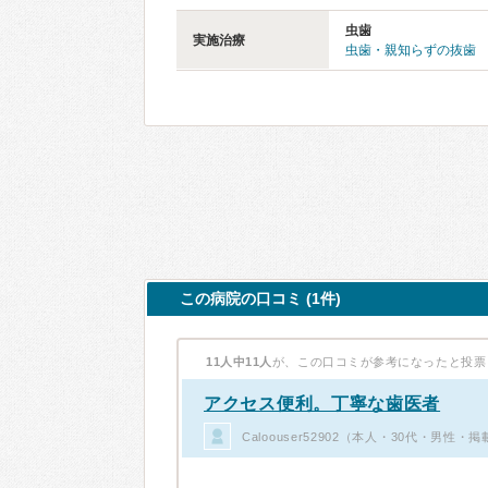
虫歯
実施治療
虫歯・親知らずの抜歯
この病院の口コミ (1件)
11人中11人
が、この口コミが参考になったと投票
アクセス便利。丁寧な歯医者
Caloouser52902（本人・30代・男性・