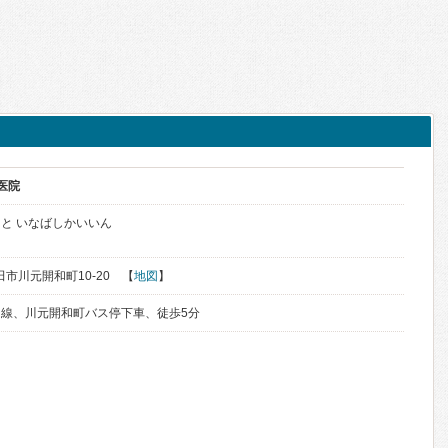
医院
と いなばしかいいん
秋田市川元開和町10-20 【
地図
】
線、川元開和町バス停下車、徒歩5分