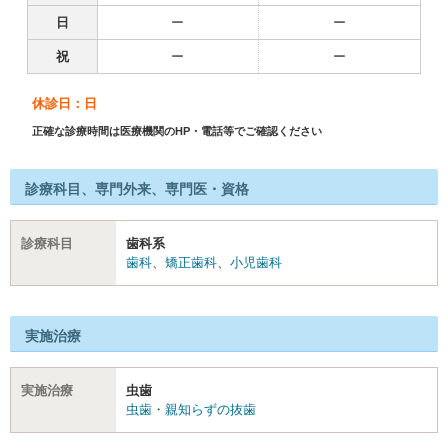
日
ー
ー
祝
ー
ー
休診日：日
正確な診療時間は医療機関のHP・電話等でご確認ください
診療科目、専門外来、専門医・資格
診療科目
歯科系
歯科
、
矯正歯科
、
小児歯科
実施治療
実施治療
虫歯
虫歯・親知らずの抜歯