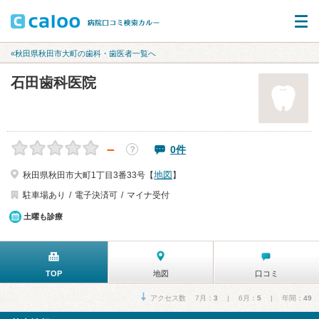
«秋田県秋田市大町の歯科・歯医者一覧へ
石田歯科医院
－
0件
？
地図
秋田県秋田市大町1丁目3番33号【
】
駐車場あり
電子決済可
マイナ受付
土曜も診療
TOP
地図
口コミ
アクセス数 7月：
3
| 6月：
5
| 年間：
49