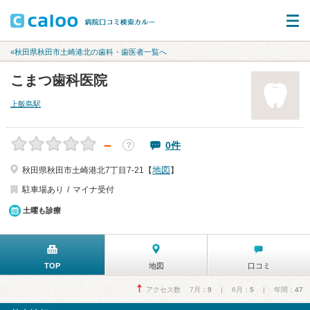
«秋田県秋田市土崎港北の歯科・歯医者一覧へ
こまつ歯科医院
上飯島駅
－
0件
？
地図
秋田県秋田市土崎港北7丁目7-21【
】
駐車場あり
マイナ受付
土曜も診療
TOP
地図
口コミ
アクセス数 7月：
9
| 6月：
5
| 年間：
47