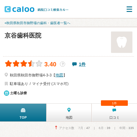
«秋田県秋田市御野場の歯科・歯医者一覧へ
京谷歯科医院
3.40
1件
？
地図
秋田県秋田市御野場4-3-3【
】
駐車場あり
マイナ受付 (スマホ可)
土曜も診療
1件
TOP
地図
口コミ
アクセス数 7月：
47
| 6月：
39
| 年間：
335