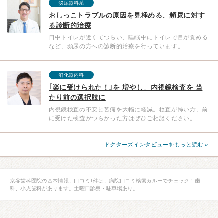
泌尿器科系
おしっこトラブルの原因を見極める、頻尿に対す
る診断的治療
日中トイレが近くてつらい、睡眠中にトイレで目が覚める
など、頻尿の方への診断的治療を行っています。
消化器内科
｢楽に受けられた！｣を 増やし、内視鏡検査を 当
たり前の選択肢に
内視鏡検査の不安と苦痛を大幅に軽減。検査が怖い方、前
に受けた検査がつらかった方はぜひご相談ください。
ドクターズインタビューをもっと読む »
京谷歯科医院の基本情報、口コミ1件は、病院口コミ検索カルーでチェック！歯
科、小児歯科があります。土曜日診察・駐車場あり。