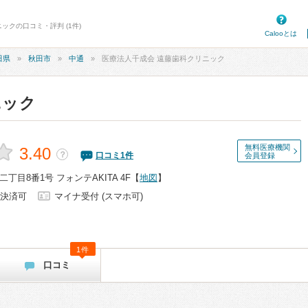
ックの口コミ・評判 (1件)
Calooとは
田県
秋田市
中通
医療法人千成会 遠藤歯科クリニック
ニック
無料医療機関
3.40
？
口コミ
1
件
会員登録
丁目8番1号 フォンテAKITA 4F
【
地図
】
決済可
マイナ受付 (スマホ可)
1件
口コミ