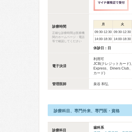
月
火
診療時間
09:30-12:30
09:30-12:30
正確な診療時間は医療機
関のホームページ・電話
14:00-18:30
14:00-18:30
等で確認してください
休診日：日
利用可
JCB(クレジットカード)、
電子決済
Express、Diners C
カード)
管理医師
泉谷 和弘
診療科目、専門外来、専門医・資格
歯科系
診療科目