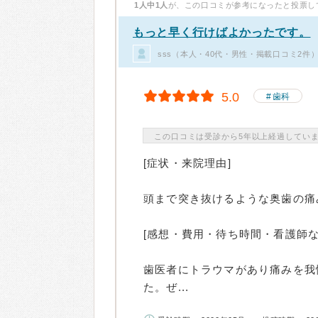
1人中1人
が、この口コミが参考になったと投票し
もっと早く行けばよかったです。
sss（本人・40代・男性・掲載口コミ2件
5.0
歯科
この口コミは受診から5年以上経過してい
[症状・来院理由]
頭まで突き抜けるような奥歯の痛
[感想・費用・待ち時間・看護師な
歯医者にトラウマがあり痛みを我
た。ぜ...