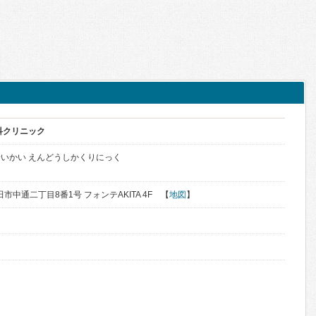
科クリニック
いかい えんどうしかくりにっく
田市中通二丁目8番1号 フォンテAKITA 4F 【
地図
】