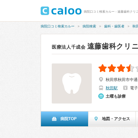
病院口コミ検索カルー - 遠藤歯科クリニ
病院口コミ検索カルー
病院検索
歯科・歯医者
秋
遠藤歯科クリ
医療法人千成会
秋田県秋田市中通二
秋田駅
電子
土曜も診療
病院TOP
地図・アクセス