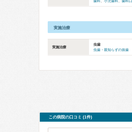
歯科
、
小児歯科
、
歯科
実施治療
虫歯
実施治療
虫歯・親知らずの抜歯
この病院の口コミ (1件)