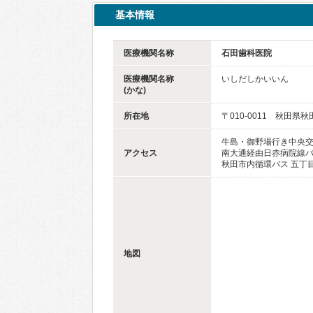
基本情報
医療機関名称
石田歯科医院
医療機関名称
いしだしかいいん
(かな)
所在地
〒010-0011 秋田県
牛島・御野場行き中央交
アクセス
南大通経由日赤病院線バ
秋田市内循環バス 五丁
地図