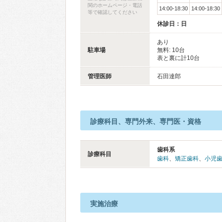
関のホームページ・電話
14:00-18:30
14:00-18:30
等で確認してください
休診日：日
あり
駐車場
無料: 10台
表と裏に計10台
管理医師
石田達郎
診療科目、専門外来、専門医・資格
歯科系
診療科目
歯科
、
矯正歯科
、
小児
実施治療