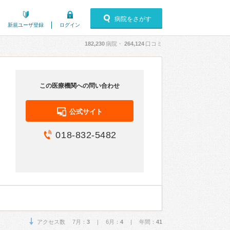
病院をさがす
新規ユーザ登録
ログイン
182,230
病院・
264,124
口コミ
この医療機関への問い合わせ
公式サイト
018-832-5482
アクセス数 7月：
3
| 6月：
4
| 年間：
41