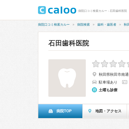
病院口コミ検索カルー - 石田歯科医院
病院口コミ検索カルー
病院検索
歯科・歯医者
秋
石田歯科医院
秋田県秋田市南通亀
駐車場あり
土曜も診療
病院TOP
地図・アクセス