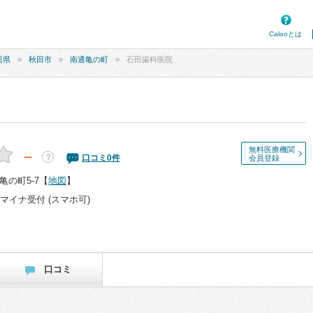
Calooとは
田県
秋田市
南通亀の町
石田歯科医院
無料医療機関
－
？
口コミ
0
件
会員登録
の町5-7
【
地図
】
マイナ受付 (スマホ可)
口コミ