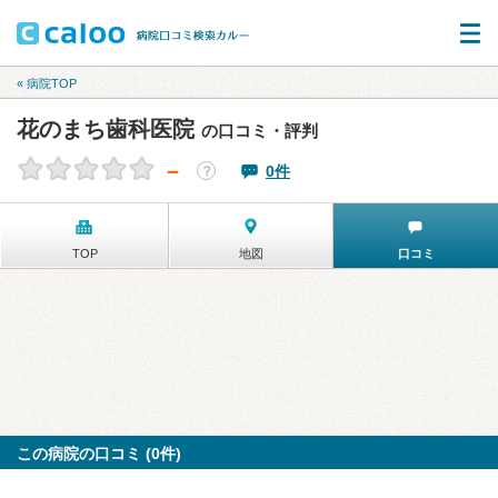
« 病院TOP
花のまち歯科医院
の口コミ・評判
－
0件
？
TOP
地図
口コミ
この病院の口コミ (0件)